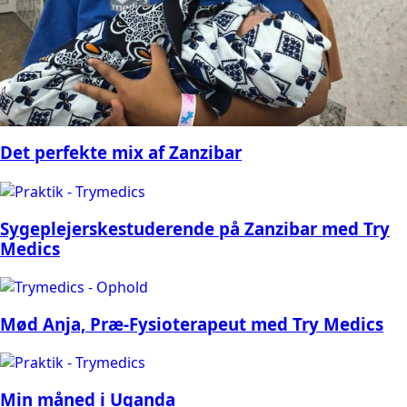
Det perfekte mix af Zanzibar
Sygeplejerskestuderende på Zanzibar med Try
Medics
Mød Anja, Præ-Fysioterapeut med Try Medics
Min måned i Uganda