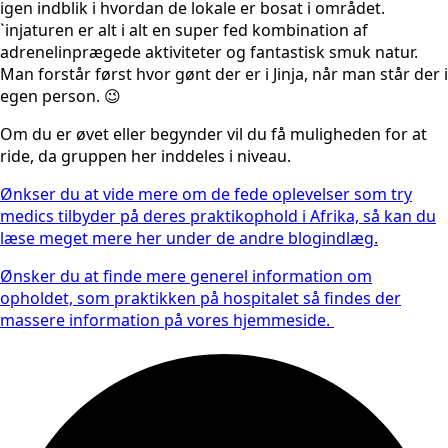
igen indblik i hvordan de lokale er bosat i området.
`injaturen er alt i alt en super fed kombination af
adrenelinprægede aktiviteter og fantastisk smuk natur.
Man forstår først hvor gønt der er i Jinja, når man står der i
egen person. 😉
Om du er øvet eller begynder vil du få muligheden for at
ride, da gruppen her inddeles i niveau.
Ønkser du at vide mere om de fede oplevelser som try
medics tilbyder på deres praktikophold i Afrika, så kan du
læse meget mere her under de andre blogindlæg.
Ønsker du at finde mere generel information om
opholdet, som praktikken på hospitalet så findes der
massere information på vores hjemmeside.