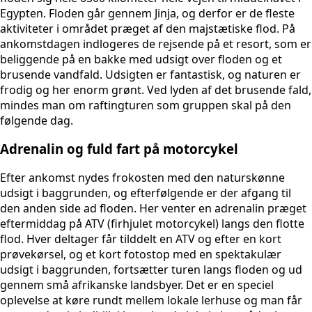
Egypten. Floden går gennem Jinja, og derfor er de fleste
aktiviteter i området præget af den majstætiske flod. På
ankomstdagen indlogeres de rejsende på et resort, som er
beliggende på en bakke med udsigt over floden og et
brusende vandfald. Udsigten er fantastisk, og naturen er
frodig og her enorm grønt. Ved lyden af det brusende fald,
mindes man om raftingturen som gruppen skal på den
følgende dag.
Adrenalin og fuld fart på motorcykel
Efter ankomst nydes frokosten med den naturskønne
udsigt i baggrunden, og efterfølgende er der afgang til
den anden side ad floden. Her venter en adrenalin præget
eftermiddag på ATV (firhjulet motorcykel) langs den flotte
flod. Hver deltager får tilddelt en ATV og efter en kort
prøvekørsel, og et kort fotostop med en spektakulær
udsigt i baggrunden, fortsætter turen langs floden og ud
gennem små afrikanske landsbyer. Det er en speciel
oplevelse at køre rundt mellem lokale lerhuse og man får