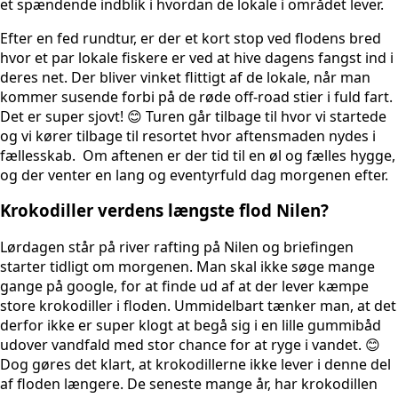
et spændende indblik i hvordan de lokale i området lever.
Efter en fed rundtur, er der et kort stop ved flodens bred
hvor et par lokale fiskere er ved at hive dagens fangst ind i
deres net. Der bliver vinket flittigt af de lokale, når man
kommer susende forbi på de røde off-road stier i fuld fart.
Det er super sjovt! 😊 Turen går tilbage til hvor vi startede
og vi kører tilbage til resortet hvor aftensmaden nydes i
fællesskab. Om aftenen er der tid til en øl og fælles hygge,
og der venter en lang og eventyrfuld dag morgenen efter.
Krokodiller verdens længste flod Nilen?
Lørdagen står på river rafting på Nilen og briefingen
starter tidligt om morgenen. Man skal ikke søge mange
gange på google, for at finde ud af at der lever kæmpe
store krokodiller i floden. Ummidelbart tænker man, at det
derfor ikke er super klogt at begå sig i en lille gummibåd
udover vandfald med stor chance for at ryge i vandet. 😊
Dog gøres det klart, at krokodillerne ikke lever i denne del
af floden længere. De seneste mange år, har krokodillen