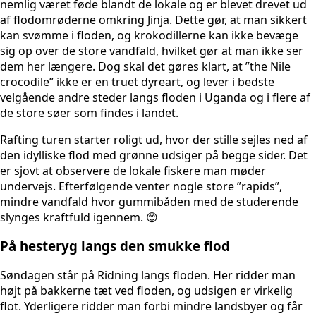
nemlig været føde blandt de lokale og er blevet drevet ud
af flodomrøderne omkring Jinja. Dette gør, at man sikkert
kan svømme i floden, og krokodillerne kan ikke bevæge
sig op over de store vandfald, hvilket gør at man ikke ser
dem her længere. Dog skal det gøres klart, at ”the Nile
crocodile” ikke er en truet dyreart, og lever i bedste
velgående andre steder langs floden i Uganda og i flere af
de store søer som findes i landet.
Rafting turen starter roligt ud, hvor der stille sejles ned af
den idylliske flod med grønne udsiger på begge sider. Det
er sjovt at observere de lokale fiskere man møder
undervejs. Efterfølgende venter nogle store ”rapids”,
mindre vandfald hvor gummibåden med de studerende
slynges kraftfuld igennem. 😊
På hesteryg langs den smukke flod
Søndagen står på Ridning langs floden. Her ridder man
højt på bakkerne tæt ved floden, og udsigen er virkelig
flot. Yderligere ridder man forbi mindre landsbyer og får