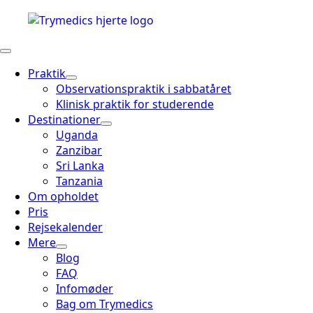
Praktik
Observationspraktik i sabbatåret
Klinisk praktik for studerende
Destinationer
Uganda
Zanzibar
Sri Lanka
Tanzania
Om opholdet
Pris
Rejsekalender
Mere
Blog
FAQ
Infomøder
Bag om Trymedics