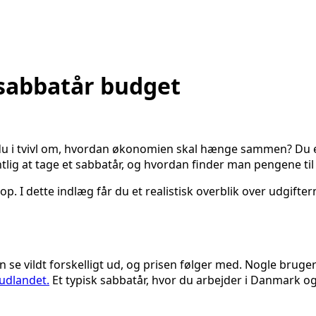
 sabbatår budget
 i tvivl om, hvordan økonomien skal hænge sammen? Du er l
ig at tage et sabbatår, og hvordan finder man pengene til 
å op. I dette indlæg får du et realistisk overblik over udgifte
an se vildt forskelligt ud, og prisen følger med. Nogle brug
 udlandet.
Et typisk sabbatår, hvor du arbejder i Danmark og