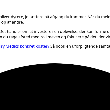
d bliver dyrere, jo tættere på afgang du kommer. Når du melder
 op af andre.
 handler om at investere i en oplevelse, der kan forme dit
kan du tage afsted med ro i maven og fokusere på det, der vi
Try Medics konkret koster?
Så book en uforpligtende samtal