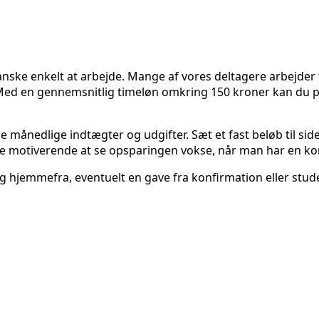
e enkelt at arbejde. Mange af vores deltagere arbejder fuld 
. Med en gennemsnitlig timeløn omkring 150 kroner kan du p
ne månedlige indtægter og udgifter. Sæt et fast beløb til si
de motiverende at se opsparingen vokse, når man har en kon
emmefra, eventuelt en gave fra konfirmation eller studen