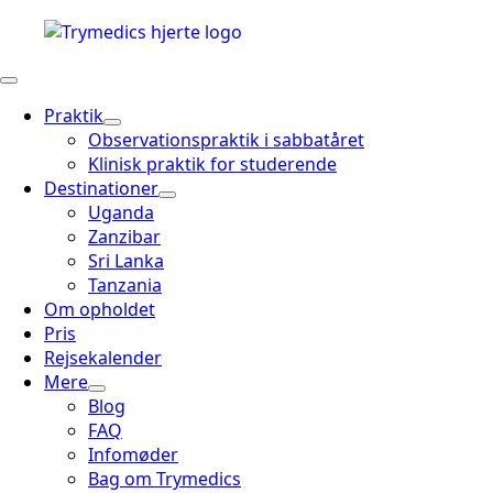
Praktik
Observationspraktik i sabbatåret
Klinisk praktik for studerende
Destinationer
Uganda
Zanzibar
Sri Lanka
Tanzania
Om opholdet
Pris
Rejsekalender
Mere
Blog
FAQ
Infomøder
Bag om Trymedics