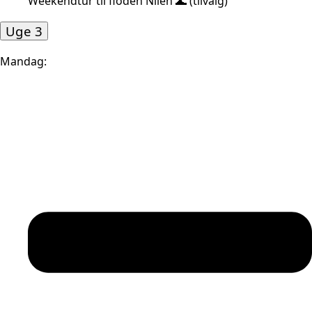
Weekendtur til floden Nilen 🌊 (tilvalg)
Uge 3
Mandag: