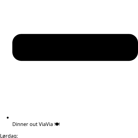
Dinner out ViaVia 🍽️
Lørdag: