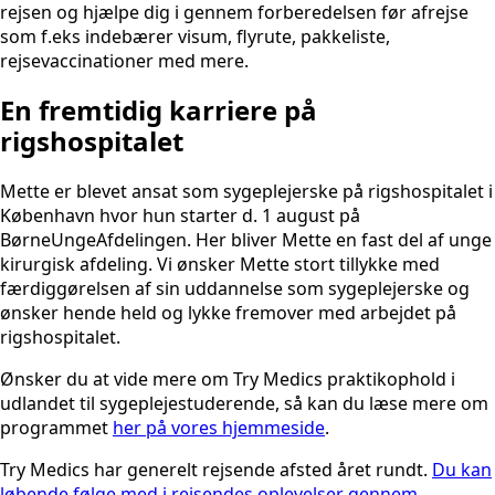
rejsen og hjælpe dig i gennem forberedelsen før afrejse
som f.eks indebærer visum, flyrute, pakkeliste,
rejsevaccinationer med mere.
En fremtidig karriere på
rigshospitalet
Mette er blevet ansat som sygeplejerske på rigshospitalet i
København hvor hun starter d. 1 august på
BørneUngeAfdelingen. Her bliver Mette en fast del af unge
kirurgisk afdeling. Vi ønsker Mette stort tillykke med
færdiggørelsen af sin uddannelse som sygeplejerske og
ønsker hende held og lykke fremover med arbejdet på
rigshospitalet.
Ønsker du at vide mere om Try Medics praktikophold i
udlandet til sygeplejestuderende, så kan du læse mere om
programmet
her på vores hjemmeside
.
Try Medics har generelt rejsende afsted året rundt.
Du kan
løbende følge med i rejsendes oplevelser gennem