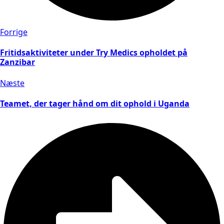
Forrige
Fritidsaktiviteter under Try Medics opholdet på
Zanzibar
Næste
Teamet, der tager hånd om dit ophold i Uganda