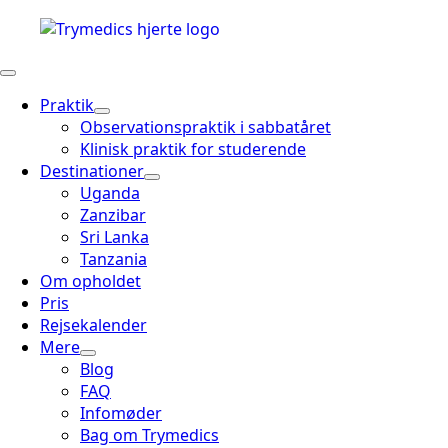
Praktik
Observationspraktik i sabbatåret
Klinisk praktik for studerende
Destinationer
Uganda
Zanzibar
Sri Lanka
Tanzania
Om opholdet
Pris
Rejsekalender
Mere
Blog
FAQ
Infomøder
Bag om Trymedics