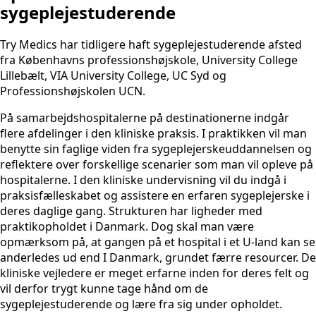
sygeplejestuderende
Try Medics har tidligere haft sygeplejestuderende afsted
fra Københavns professionshøjskole, University College
Lillebælt, VIA University College, UC Syd og
Professionshøjskolen UCN.
På samarbejdshospitalerne på destinationerne indgår
flere afdelinger i den kliniske praksis. I praktikken vil man
benytte sin faglige viden fra sygeplejerskeuddannelsen og
reflektere over forskellige scenarier som man vil opleve på
hospitalerne. I den kliniske undervisning vil du indgå i
praksisfælleskabet og assistere en erfaren sygeplejerske i
deres daglige gang. Strukturen har ligheder med
praktikopholdet i Danmark. Dog skal man være
opmærksom på, at gangen på et hospital i et U-land kan se
anderledes ud end I Danmark, grundet færre resourcer. De
kliniske vejledere er meget erfarne inden for deres felt og
vil derfor trygt kunne tage hånd om de
sygeplejestuderende og lære fra sig under opholdet.