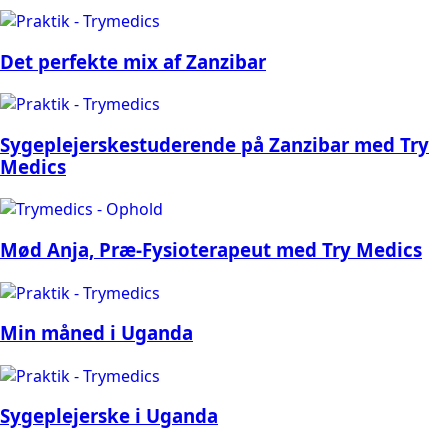
Det perfekte mix af Zanzibar
Sygeplejerskestuderende på Zanzibar med Try
Medics
Mød Anja, Præ-Fysioterapeut med Try Medics
Min måned i Uganda
Sygeplejerske i Uganda