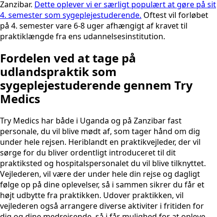
Zanzibar.
Dette oplever vi er særligt populært at gøre på sit
4. semester som sygeplejestuderende.
Oftest vil forløbet
på 4. semester vare 6-8 uger afhængigt af kravet til
praktiklængde fra ens udannelsesinstitution.
Fordelen ved at tage på
udlandspraktik som
sygeplejestuderende gennem Try
Medics
Try Medics har både i Uganda og på Zanzibar fast
personale, du vil blive mødt af, som tager hånd om dig
under hele rejsen. Heriblandt en praktikvejleder, der vil
sørge for du bliver ordentligt introduceret til dit
praktiksted og hospitalspersonalet du vil blive tilknyttet.
Vejlederen, vil være der under hele din rejse og dagligt
følge op på dine oplevelser, så i sammen sikrer du får et
højt udbytte fra praktikken. Udover praktikken, vil
vejlederen også arrangere diverse aktiviter i fritiden for
dig og dine medrejsende, så i får mulighed for at opleve