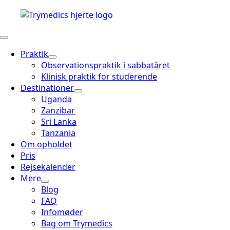
Praktik
Observationspraktik i sabbatåret
Klinisk praktik for studerende
Destinationer
Uganda
Zanzibar
Sri Lanka
Tanzania
Om opholdet
Pris
Rejsekalender
Mere
Blog
FAQ
Infomøder
Bag om Trymedics