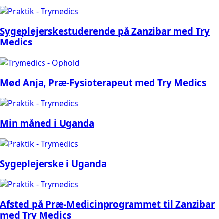
Sygeplejerskestuderende på Zanzibar med Try
Medics
Mød Anja, Præ-Fysioterapeut med Try Medics
Min måned i Uganda
Sygeplejerske i Uganda
Afsted på Præ-Medicinprogrammet til Zanzibar
med Try Medics