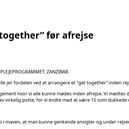
 together” før afrejse
EPLEJEPROGRAMMET, ZANZIBAR.
lle jer fordelen ved at arrangere et “get together” inden rejs
rangement hvor vi alle kunne mødes inden afrejse. Vi mødtes 
v virkelig potte, for vi endte med at være 15 som dukkede 
ro i maven, at man kunne genkende ansigter og under rejsen 