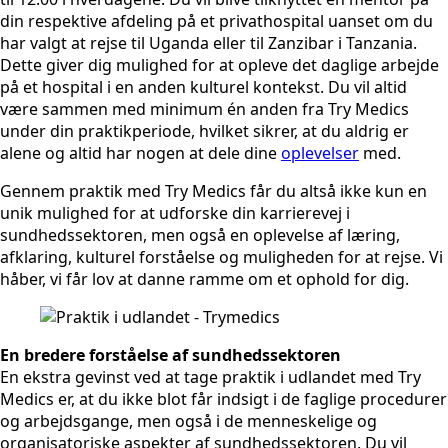
din respektive afdeling på et privathospital uanset om du
har valgt at rejse til Uganda eller til Zanzibar i Tanzania.
Dette giver dig mulighed for at opleve det daglige arbejde
på et hospital i en anden kulturel kontekst. Du vil altid
være sammen med minimum én anden fra Try Medics
under din praktikperiode, hvilket sikrer, at du aldrig er
alene og altid har nogen at dele dine
oplevelser
med.
Gennem praktik med Try Medics får du altså ikke kun en
unik mulighed for at udforske din karrierevej i
sundhedssektoren, men også en oplevelse af læring,
afklaring, kulturel forståelse og muligheden for at rejse. Vi
håber, vi får lov at danne ramme om et ophold for dig.
En bredere forståelse af sundhedssektoren
En ekstra gevinst ved at tage praktik i udlandet med Try
Medics er, at du ikke blot får indsigt i de faglige procedurer
og arbejdsgange, men også i de menneskelige og
organisatoriske aspekter af sundhedssektoren. Du vil