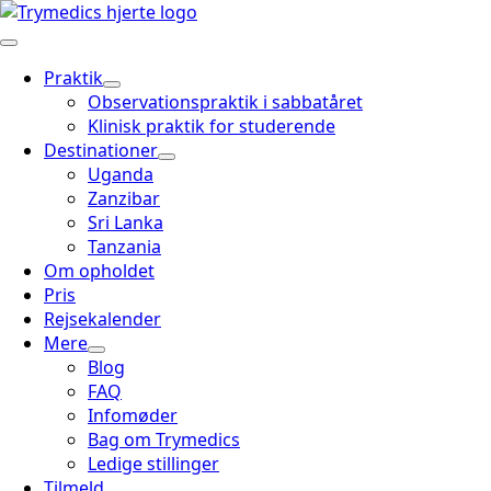
Praktik
Observationspraktik i sabbatåret
Klinisk praktik for studerende
Destinationer
Uganda
Zanzibar
Sri Lanka
Tanzania
Om opholdet
Pris
Rejsekalender
Mere
Blog
FAQ
Infomøder
Bag om Trymedics
Ledige stillinger
Tilmeld